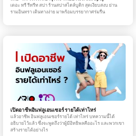
เดอะ ทรี รีทรีท สปา ร้านสปาสไตล์บูติก สุดเงียบสงบ ย่าน
รามอินทรา เดินทางง่าย มาพร้อมบรรยากาศร่มรื่น
เปิดอาชีพอินฟลูเอนเซอร์ รายได้เท่าไหร่
แล้วอาชีพ อินฟลูเอนเซอร์รายได้ เท่าไหร่ บทความนี้ได้
อธิบายไว้แล้ว ซึ่งจะพูดถึงว่าผู้มีอิทธิพลคืออะไร และพวกเขา
สร้างรายได้อย่างไร