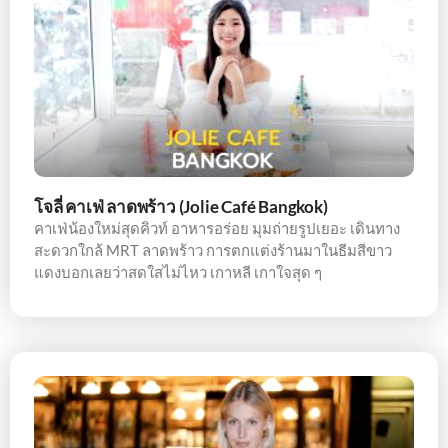
โจลี่ คาเฟ่ ลาดพร้าว (Jolie Café Bangkok)
คาเฟ่น้องใหม่สุดคิวท์ อาหารอร่อย มุมถ่ายรูปเยอะ เดินทาง
สะดวกใกล้ MRT ลาดพร้าว การตกแต่งร้านมาในธีมสีขาว
แดงบอกเลยว่าสดใสไม่ไหว เกาหลี เกาใจสุด ๆ