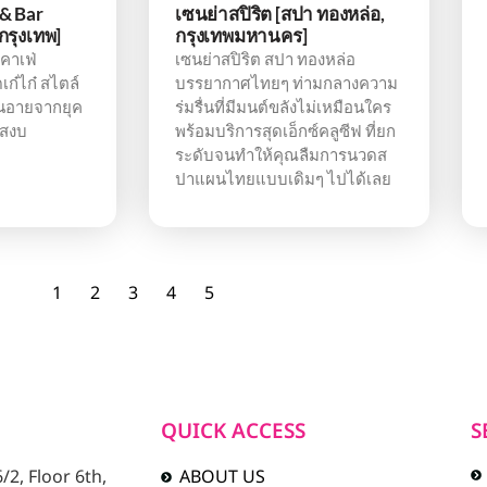
& Bar
เซนย่าสปิริต [สปา ทองหล่อ,
 กรุงเทพ]
กรุงเทพมหานคร]
คาเฟ่
เซนย่าสปิริต สปา ทองหล่อ
ดเก๋ไก๋ สไตล์
บรรยากาศไทยๆ ท่ามกลางความ
ิ่นอายจากยุค
ร่มรื่นที่มีมนต์ขลังไม่เหมือนใคร
บสงบ
พร้อมบริการสุดเอ็กซ์คลูซีฟ ที่ยก
ระดับจนทำให้คุณลืมการนวดส
ปาแผนไทยแบบเดิมๆ ไปได้เลย
1
2
3
4
5
QUICK ACCESS
S
2, Floor 6th,
ABOUT US