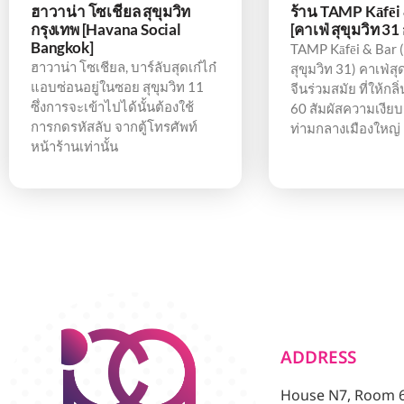
ฮาวาน่า โซเชียล สุขุมวิท
ร้าน TAMP Kāfēi 
กรุงเทพ [Havana Social
[คาเฟ่ สุขุมวิท 31
Bangkok]
TAMP Kāfēi & Bar (
ฮาวาน่า โซเชียล, บาร์ลับสุดเก๋ไก๋
สุขุมวิท 31) คาเฟ่สุ
แอบซ่อนอยู่ในซอย สุขุมวิท 11
จีนร่วมสมัย ที่ให้กล
ซึ่งการจะเข้าไปได้นั้นต้องใช้
60 สัมผัสความเงีย
การกดรหัสลับ จากตู้โทรศัพท์
ท่ามกลางเมืองใหญ่
หน้าร้านเท่านั้น
ADDRESS
House N7, Room 6/