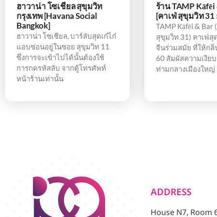
ฮาวาน่า โซเชียล สุขุมวิท
ร้าน TAMP Kāfēi 
กรุงเทพ [Havana Social
[คาเฟ่ สุขุมวิท 31
Bangkok]
TAMP Kāfēi & Bar (
ฮาวาน่า โซเชียล, บาร์ลับสุดเก๋ไก๋
สุขุมวิท 31) คาเฟ่สุ
แอบซ่อนอยู่ในซอย สุขุมวิท 11
จีนร่วมสมัย ที่ให้กล
ซึ่งการจะเข้าไปได้นั้นต้องใช้
60 สัมผัสความเงีย
การกดรหัสลับ จากตู้โทรศัพท์
ท่ามกลางเมืองใหญ่
หน้าร้านเท่านั้น
ADDRESS
House N7, Room 6/