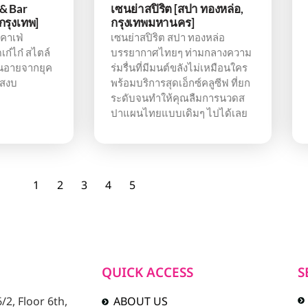
& Bar
เซนย่าสปิริต [สปา ทองหล่อ,
 กรุงเทพ]
กรุงเทพมหานคร]
คาเฟ่
เซนย่าสปิริต สปา ทองหล่อ
ดเก๋ไก๋ สไตล์
บรรยากาศไทยๆ ท่ามกลางความ
ิ่นอายจากยุค
ร่มรื่นที่มีมนต์ขลังไม่เหมือนใคร
บสงบ
พร้อมบริการสุดเอ็กซ์คลูซีฟ ที่ยก
ระดับจนทำให้คุณลืมการนวดส
ปาแผนไทยแบบเดิมๆ ไปได้เลย
1
2
3
4
5
QUICK ACCESS
S
2, Floor 6th,
ABOUT US