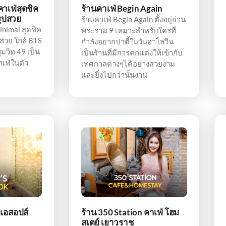
คาเฟ่สุดชิค
ร้านคาเฟ่ Begin Again
รูปสวย
ร้านคาเฟ่ Begin Again ตั้งอยู่ย่าน
inimal สุดชิค
พระราม 9 เหมาะสำหรับใครที่
สวย ใกล้ BTS
กำลังอยากปาตี้ในวันฮาโลวีน
ขุมวิท 49 เป็น
เป็นร้านที่มีการตกแต่งให้เข้ากับ
เฟ่ในตัว
เทศกาลต่างๆได้อย่างสวยงาม
และยิ่งไปกว่านั้นงาน
 เอสอปส์
ร้าน 350 Station คาเฟ่ โฮม
สเตย์ เยาวราช