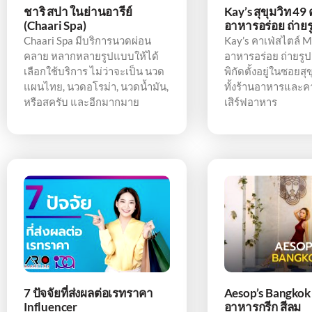
ชาริ สปา ในย่านอารีย์
Kay’s สุขุมวิท 49 
(Chaari Spa)
อาหารอร่อย ถ่าย
Chaari Spa มีบริการนวดผ่อน
Kay’s คาเฟ่สไตล์ M
คลาย หลากหลายรูปแบบให้ได้
อาหารอร่อย ถ่ายรูป
เลือกใช้บริการ ไม่ว่าจะเป็น นวด
พิกัดตั้งอยู่ในซอยสุ
แผนไทย, นวดอโรม่า, นวดน้ำมัน,
ทั้งร้านอาหารและคา
หรือสครับ และอีกมากมาย
เสิร์ฟอาหาร
7 ปัจจัยที่ส่งผลต่อเรทราคา
Aesop’s Bangkok
Influencer
อาหารกรีก สีลม