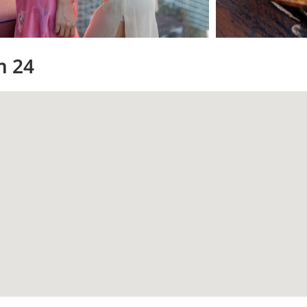
ิท 24