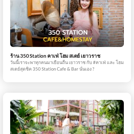
ร้าน 350 Station คาเฟ่ โฮม สเตย์ เยาวราช
วันนี้เราจะพาทุกคนมาเยือนถื่น เยาวราช กับ #คาเฟ่ และ โฮม
สเตย์สุดชิค 350 Station Cafe & Bar นั่นเอง ?