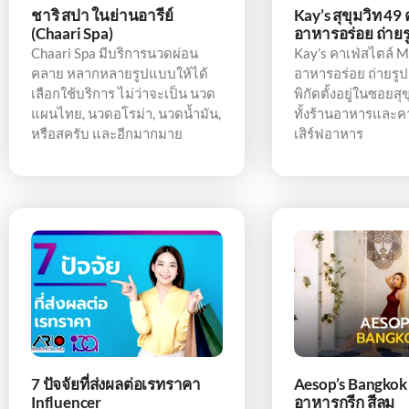
ชาริ สปา ในย่านอารีย์
Kay’s สุขุมวิท 49 
(Chaari Spa)
อาหารอร่อย ถ่าย
Chaari Spa มีบริการนวดผ่อน
Kay’s คาเฟ่สไตล์ M
คลาย หลากหลายรูปแบบให้ได้
อาหารอร่อย ถ่ายรูป
เลือกใช้บริการ ไม่ว่าจะเป็น นวด
พิกัดตั้งอยู่ในซอยสุ
แผนไทย, นวดอโรม่า, นวดน้ำมัน,
ทั้งร้านอาหารและคา
หรือสครับ และอีกมากมาย
เสิร์ฟอาหาร
7 ปัจจัยที่ส่งผลต่อเรทราคา
Aesop’s Bangkok
Influencer
อาหารกรีก สีลม