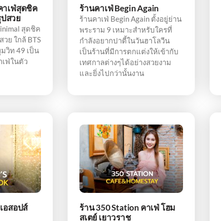
คาเฟ่สุดชิค
ร้านคาเฟ่ Begin Again
รูปสวย
ร้านคาเฟ่ Begin Again ตั้งอยู่ย่าน
inimal สุดชิค
พระราม 9 เหมาะสำหรับใครที่
สวย ใกล้ BTS
กำลังอยากปาตี้ในวันฮาโลวีน
ขุมวิท 49 เป็น
เป็นร้านที่มีการตกแต่งให้เข้ากับ
เฟ่ในตัว
เทศกาลต่างๆได้อย่างสวยงาม
และยิ่งไปกว่านั้นงาน
 เอสอปส์
ร้าน 350 Station คาเฟ่ โฮม
สเตย์ เยาวราช