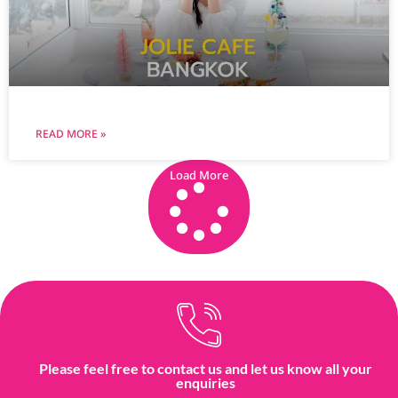
READ MORE »
Load More
Please feel free to contact us and let us know all your
enquiries